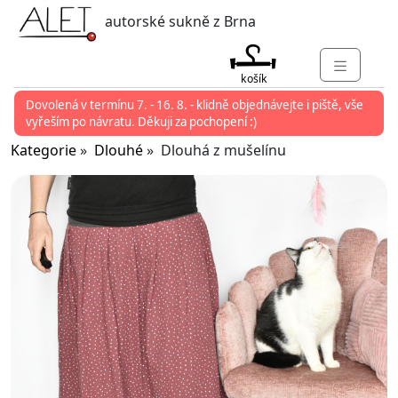
autorské sukně z Brna
košík
Dovolená v termínu 7. - 16. 8. - klidně objednávejte i piště, vše
KATEGORIE
vyřeším po návratu. Děkuji za pochopení :)
MARKETY
Kategorie
»
Dlouhé
» Dlouhá z mušelínu
KONTAKT
O ALET
PŘIHLÁSIT