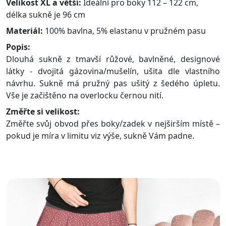
Velikost XL a větší:
Ideální pro boky 112 – 122 cm,
délka sukně je 96 cm
Materiál:
100% bavlna, 5% elastanu v pružném pasu
Popis:
Dlouhá sukně z tmavší růžové, bavlněné, designové
látky - dvojitá gázovina/mušelín, ušita dle vlastního
návrhu. Sukně má pružný pas ušitý z šedého úpletu.
Vše je začištěno na overlocku černou nití.
Změřte si velikost:
Změřte svůj obvod přes boky/zadek v nejširším místě –
pokud je míra v limitu viz výše, sukně Vám padne.