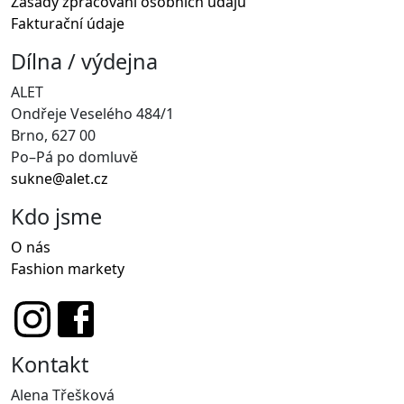
Zásady zpracování osobních údajů
Fakturační údaje
Dílna / výdejna
ALET
Ondřeje Veselého 484/1
Brno, 627 00
Po–Pá po domluvě
sukne@alet.cz
Kdo jsme
O nás
Fashion markety
Kontakt
Alena Třešková