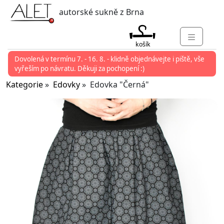
autorské sukně z Brna
košík
Dovolená v termínu 7. - 16. 8. - klidně objednávejte i piště, vše
KATEGORIE
vyřeším po návratu. Děkuji za pochopení :)
MARKETY
Kategorie
»
Edovky
» Edovka "Černá"
KONTAKT
O ALET
PŘIHLÁSIT