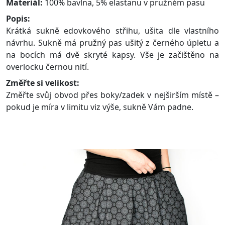
Materiál:
100% bavlna, 5% elastanu v pružném pasu
Popis:
Krátká sukně edovkového střihu, ušita dle vlastního
návrhu. Sukně má pružný pas ušitý z černého úpletu a
na bocích má dvě skryté kapsy. Vše je začištěno na
overlocku černou nití.
Změřte si velikost:
Změřte svůj obvod přes boky/zadek v nejširším místě –
pokud je míra v limitu viz výše, sukně Vám padne.