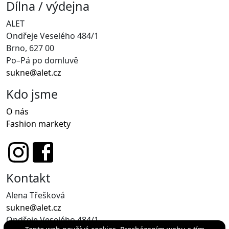
Dílna / výdejna
ALET
Ondřeje Veselého 484/1
Brno, 627 00
Po–Pá po domluvě
sukne@alet.cz
Kdo jsme
O nás
Fashion markety
Kontakt
Alena Třešková
sukne@alet.cz
Ondřeje Veselého 484/1