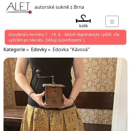
autorské sukně z Brna
košík
Dovolená v termínu 7. - 16. 8. - klidně objednávejte i piště, vše
KATEGORIE
vyřeším po návratu. Děkuji za pochopení :)
MARKETY
Kategorie
»
Edovky
» Edovka "Kávová"
KONTAKT
O ALET
PŘIHLÁSIT