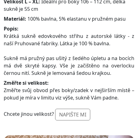
Velikost L – XL:
Ideální pro boky 106 – 112 cm, délka
sukně je 55 cm
Materiál:
100% bavlna, 5% elastanu v pružném pasu
Popis:
Krátká sukně edovkového střihu z autorské látky - z
naší Pruhované fabriky. Látka je 100 % bavlna.
Sukně má pružný pas ušitý z šedého úpletu a na bocích
má dvě skryté kapsy. Vše je začištěno na overlocku
černou nití. Sukně je lemovaná šedou krajkou.
Změřte si velikost:
Změřte svůj obvod přes boky/zadek v nejširším místě –
pokud je míra v limitu viz výše, sukně Vám padne.
Chcete jinou velikost?
NAPIŠTE MI