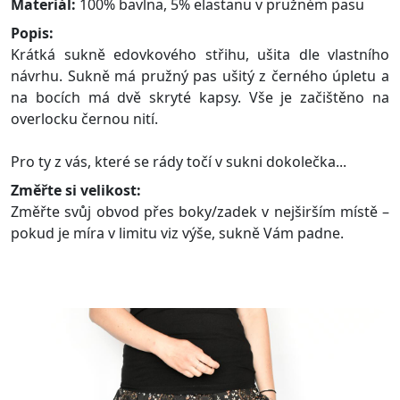
Materiál:
100% bavlna, 5% elastanu v pružném pasu
Popis:
Krátká sukně edovkového střihu, ušita dle vlastního
návrhu. Sukně má pružný pas ušitý z černého úpletu a
na bocích má dvě skryté kapsy. Vše je začištěno na
overlocku černou nití.
Pro ty z vás, které se rády točí v sukni dokolečka...
Změřte si velikost:
Změřte svůj obvod přes boky/zadek v nejširším místě –
pokud je míra v limitu viz výše, sukně Vám padne.