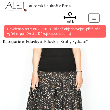
autorské sukně z Brna
košík
Dovolená v termínu 7. - 16. 8. - klidně objednávejte i piště, vše
KATEGORIE
vyřeším po návratu. Děkuji za pochopení :)
MARKETY
Kategorie
»
Edovky
» Edovka "Kruhy kytkaté"
KONTAKT
O ALET
PŘIHLÁSIT