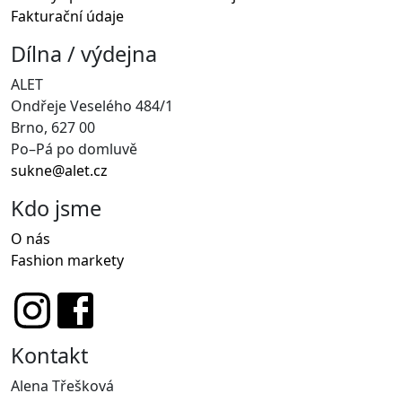
Fakturační údaje
Dílna / výdejna
ALET
Ondřeje Veselého 484/1
Brno, 627 00
Po–Pá po domluvě
sukne@alet.cz
Kdo jsme
O nás
Fashion markety
Kontakt
Alena Třešková