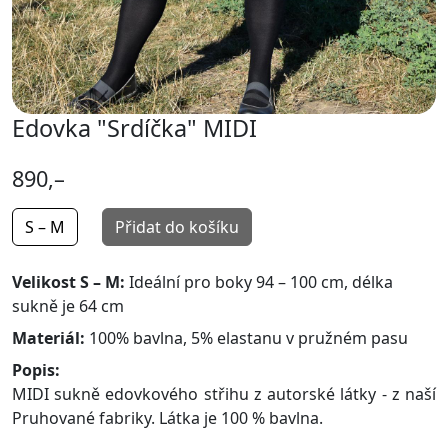
Edovka "Srdíčka" MIDI
890,–
S – M
Přidat do košíku
Velikost S – M:
Ideální pro boky 94 – 100 cm, délka
sukně je 64 cm
Materiál:
100% bavlna, 5% elastanu v pružném pasu
Popis:
MIDI sukně edovkového střihu z autorské látky - z naší
Pruhované fabriky. Látka je 100 % bavlna.