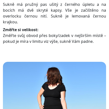
Sukně má pružný pas ušitý z černého úpletu a na
bocích má dvě skryté kapsy. Vše je začištěno na
overlocku černou nití. Sukně je lemovaná černou
krajkou.
Změřte si velikost:
Změřte svůj obvod přes boky/zadek v nejširším místě –
pokud je míra v limitu viz výše, sukně Vám padne.