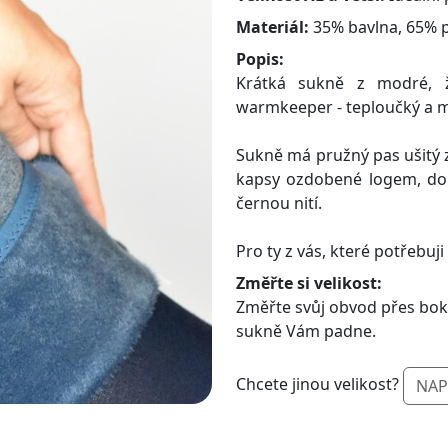
Materiál:
35% bavlna, 65% p
Popis:
Krátká sukně z modré, ží
warmkeeper - teploučký a m
Sukně má pružný pas ušitý 
kapsy ozdobené logem, dol
černou nití.
Pro ty z vás, které potřebuji
Změřte si velikost:
Změřte svůj obvod přes boky/
sukně Vám padne.
Chcete jinou velikost?
NAP