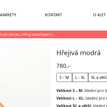
MARKETY
KONTAKT
O ALET
ším po návratu. Děkuji za pochopení :)
Hřejivá modrá
780,–
S – M
L – XL
XL a větš
Velikost S – M:
Ideální pro 
Velikost L – XL:
Ideální pro 
Velikost XL a větší:
Ideální 