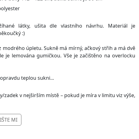
olyester
hané látky, ušita dle vlastního návrhu. Materiál je
ěkoučký :)
z modrého úpletu. Sukně má mírný, ačkový střih a má dvě
e je lemována gumičkou. Vše je začištěno na overlocku
 opravdu teplou sukni...
zadek v nejširším místě – pokud je míra v limitu viz výše,
IŠTE MI