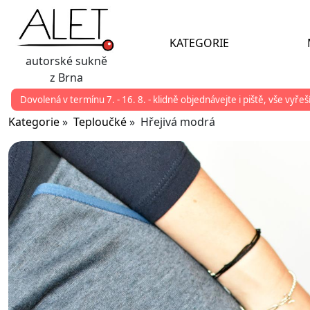
KATEGORIE
autorské sukně
z Brna
Dovolená v termínu 7. - 16. 8. - klidně objednávejte i piště, vše vyře
Kategorie
»
Teploučké
» Hřejivá modrá