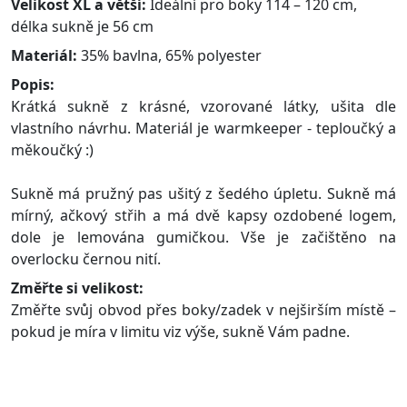
Velikost XL a větší:
Ideální pro boky 114 – 120 cm,
délka sukně je 56 cm
Materiál:
35% bavlna, 65% polyester
Popis:
Krátká sukně z krásné, vzorované látky, ušita dle
vlastního návrhu. Materiál je warmkeeper - teploučký a
měkoučký :)
Sukně má pružný pas ušitý z šedého úpletu. Sukně má
mírný, ačkový střih a má dvě kapsy ozdobené logem,
dole je lemována gumičkou. Vše je začištěno na
overlocku černou nití.
Změřte si velikost:
Změřte svůj obvod přes boky/zadek v nejširším místě –
pokud je míra v limitu viz výše, sukně Vám padne.