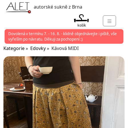
autorské sukně z Brna
košík
Dovolená v termínu 7. - 16. 8. - klidně objednávejte i piště, vše
KATEGORIE
vyřeším po návratu. Děkuji za pochopení :)
MARKETY
Kategorie
»
Edovky
» Kávová MIDI
KONTAKT
O ALET
PŘIHLÁSIT