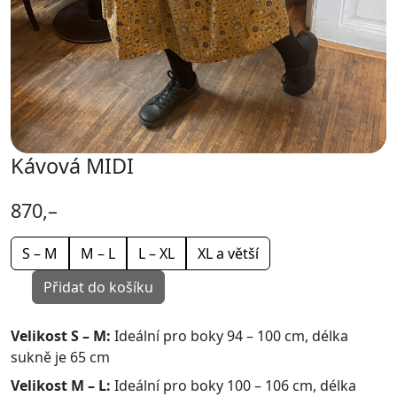
Kávová MIDI
870,–
S – M
M – L
L – XL
XL a větší
Přidat do košíku
Velikost S – M:
Ideální pro boky 94 – 100 cm, délka
sukně je 65 cm
Velikost M – L:
Ideální pro boky 100 – 106 cm, délka