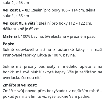
sukně je 65 cm
Velikost L – XL:
Ideální pro boky 106 – 114 cm, délka
sukně je 65 cm
Velikost XL a větší:
Ideální pro boky 112 – 122 cm,
délka sukně je 65 cm
Materiál:
100% bavlna, 5% elastanu v pružném pasu
Popis:
Sukně edovkového střihu z autorské látky - z naší
Pruhované fabriky. Látka je 100 % bavlna.
Sukně má pružný pas ušitý z hnědého úpletu a na
bocích má dvě hlubší skryté kapsy. Vše je začištěno na
overlocku černou nití.
Změřte si velikost:
Změřte svůj obvod přes boky/zadek v nejširším místě –
pokud je míra v limitu viz výše, sukně Vám padne.