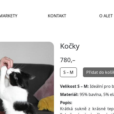
MARKETY
KONTAKT
O ALET
Kočky
780,–
S – M
Přidat do koší
Velikost S – M:
Ideální pro 
Materiál:
95% bavlna, 5% el
Popis:
Krátká sukně z krásné tep