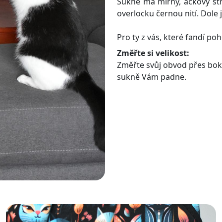
Sukně má mírný, ačkový st
overlocku černou nití. Dole 
Pro ty z vás, které fandí p
Změřte si velikost:
Změřte svůj obvod přes boky/
sukně Vám padne.