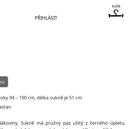
košík
PŘIHLÁSIT
ku
boky 94 – 100 cm, délka sukně je 51 cm
astan
lákoviny. Sukně má pružný pas ušitý z černého úpletu.