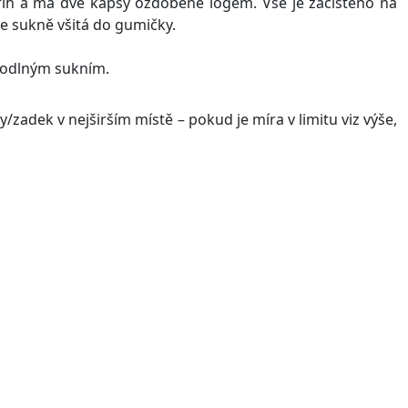
řih a má dvě kapsy ozdobené logem. Vše je začištěno na
je sukně všitá do gumičky.
ohodlným sukním.
zadek v nejširším místě – pokud je míra v limitu viz výše,