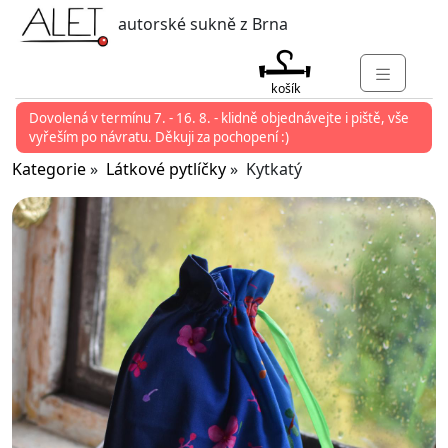
autorské sukně z Brna
košík
Dovolená v termínu 7. - 16. 8. - klidně objednávejte i piště, vše
KATEGORIE
vyřeším po návratu. Děkuji za pochopení :)
MARKETY
Kategorie
»
Látkové pytlíčky
» Kytkatý
KONTAKT
O ALET
PŘIHLÁSIT