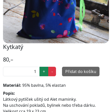
Kytkatý
80,–
+
-
Přidat do košíku
Materiál:
95% bavlna, 5% elastan
Popis:
Látkový pytlíček ušitý od Alet maminky.
Na uschování pokladů, bylinek nebo třeba dárku.
Velikost cca 19 x 23 cm.