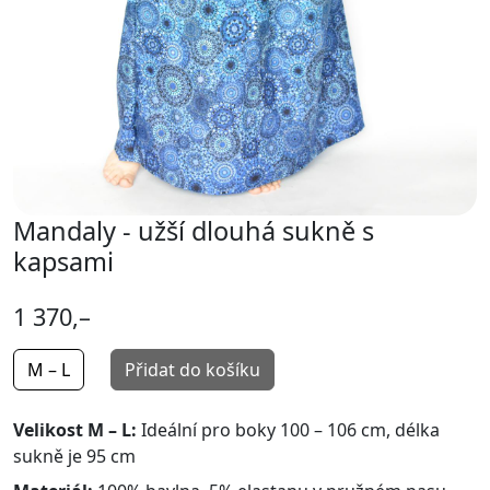
Mandaly - užší dlouhá sukně s
kapsami
1 370,–
M – L
Přidat do košíku
Velikost M – L:
Ideální pro boky 100 – 106 cm, délka
sukně je 95 cm