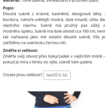
Materiál:
100% bavlna, 5% elastanu v pružném pasu
Popis:
Dlouhá sukně z krásné, bavlněné, designové látky -
bordura, nahoře světlejší modrá, dole tmavší, ušita dle
vlastního návrhu. Sukně má pružný pas ušitý z
modrého úpletu. Sukně má dole obvod cca 160 cm, není
tak nařasená jako mé ostatní dlouhé sukně. Vše je
začištěno na overlocku černou nití.
Změřte si velikost:
Změřte svůj obvod přes boky/zadek v nejširším místě –
pokud je míra v limitu viz výše, sukně Vám padne.
Chcete jinou velikost?
NAPIŠTE MI