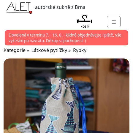
autorské sukně z Brna
košík
Dovolená v termínu 7. - 16. 8. - klidně objednávejte i piště, vše
KATEGORIE
vyřeším po návratu. Děkuji za pochopení :)
MARKETY
Kategorie
»
Látkové pytlíčky
» Rybky
KONTAKT
O ALET
PŘIHLÁSIT