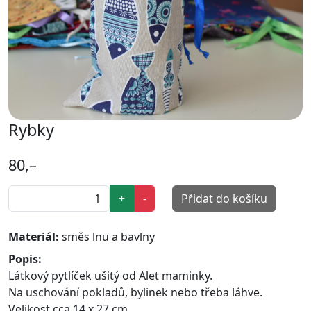
Rybky
80,–
+
-
Přidat do košíku
Materiál:
směs lnu a bavlny
Popis:
Látkový pytlíček ušitý od Alet maminky.
Na uschování pokladů, bylinek nebo třeba láhve.
Velikost cca 14 x 27 cm.