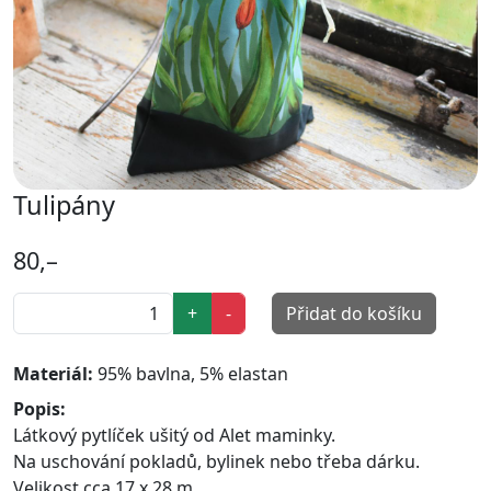
Tulipány
80,–
+
-
Přidat do košíku
Materiál:
95% bavlna, 5% elastan
Popis:
Látkový pytlíček ušitý od Alet maminky.
Na uschování pokladů, bylinek nebo třeba dárku.
Velikost cca 17 x 28 m.