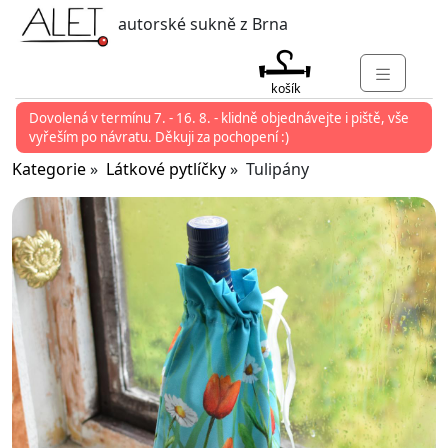
autorské sukně z Brna
košík
Dovolená v termínu 7. - 16. 8. - klidně objednávejte i piště, vše
KATEGORIE
vyřeším po návratu. Děkuji za pochopení :)
MARKETY
Kategorie
»
Látkové pytlíčky
» Tulipány
KONTAKT
O ALET
PŘIHLÁSIT