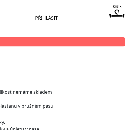
košík
PŘIHLÁSIT
elikost nemáme skladem
elastanu v pružném pasu
ky.
tky a úpletu v pase.