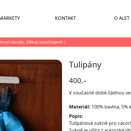
MARKETY
KONTAKT
O ALET
ším po návratu. Děkuji za pochopení :)
Tulipány
400,–
V současné době žádnou v
Materiál:
100% bavlna, 5% 
Popis:
Tulipánová sukně pro cácor
Sukně je ušita z autorské lá